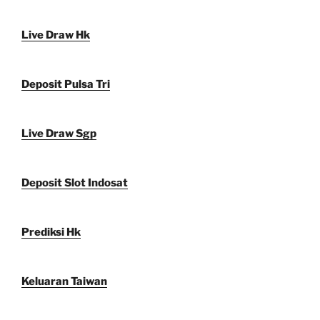
Live Draw Hk
Deposit Pulsa Tri
Live Draw Sgp
Deposit Slot Indosat
Prediksi Hk
Keluaran Taiwan