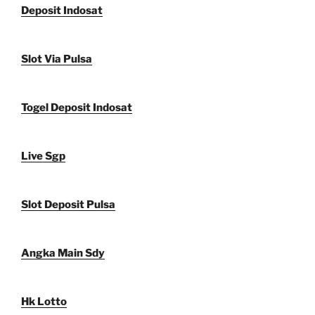
Deposit Indosat
Slot Via Pulsa
Togel Deposit Indosat
Live Sgp
Slot Deposit Pulsa
Angka Main Sdy
Hk Lotto