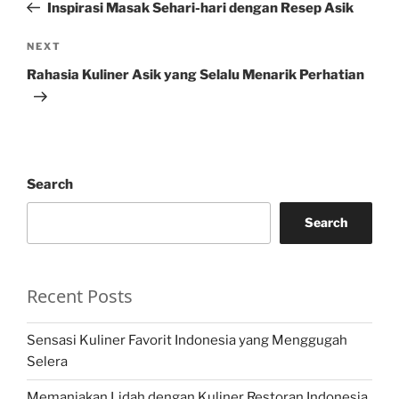
Post
Inspirasi Masak Sehari-hari dengan Resep Asik
Next
NEXT
Post
Rahasia Kuliner Asik yang Selalu Menarik Perhatian
Search
Search
Recent Posts
Sensasi Kuliner Favorit Indonesia yang Menggugah
Selera
Memanjakan Lidah dengan Kuliner Restoran Indonesia