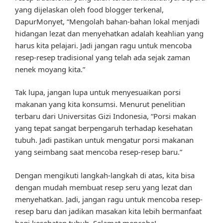
yang dijelaskan oleh food blogger terkenal,
DapurMonyet, “Mengolah bahan-bahan lokal menjadi
hidangan lezat dan menyehatkan adalah keahlian yang
harus kita pelajari. Jadi jangan ragu untuk mencoba
resep-resep tradisional yang telah ada sejak zaman
nenek moyang kita.”
Tak lupa, jangan lupa untuk menyesuaikan porsi
makanan yang kita konsumsi. Menurut penelitian
terbaru dari Universitas Gizi Indonesia, “Porsi makan
yang tepat sangat berpengaruh terhadap kesehatan
tubuh. Jadi pastikan untuk mengatur porsi makanan
yang seimbang saat mencoba resep-resep baru.”
Dengan mengikuti langkah-langkah di atas, kita bisa
dengan mudah membuat resep seru yang lezat dan
menyehatkan. Jadi, jangan ragu untuk mencoba resep-
resep baru dan jadikan masakan kita lebih bermanfaat
bagi kesehatan tubuh. Selamat mencoba!