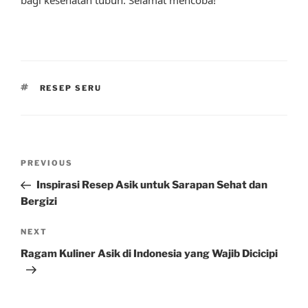
TAGS
RESEP SERU
Post
Previous
PREVIOUS
navigation
Post
Inspirasi Resep Asik untuk Sarapan Sehat dan
Bergizi
Next
NEXT
Post
Ragam Kuliner Asik di Indonesia yang Wajib Dicicipi