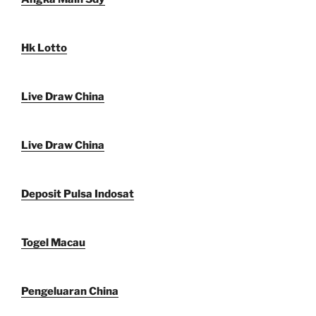
Hk Lotto
Live Draw China
Live Draw China
Deposit Pulsa Indosat
Togel Macau
Pengeluaran China