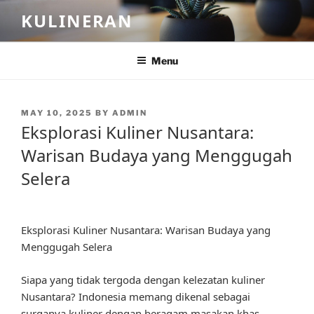
Skip
KULINERAN
to
content
Menu
POSTED
MAY 10, 2025
BY
ADMIN
ON
Eksplorasi Kuliner Nusantara:
Warisan Budaya yang Menggugah
Selera
Eksplorasi Kuliner Nusantara: Warisan Budaya yang
Menggugah Selera
Siapa yang tidak tergoda dengan kelezatan kuliner
Nusantara? Indonesia memang dikenal sebagai
surganya kuliner dengan beragam masakan khas