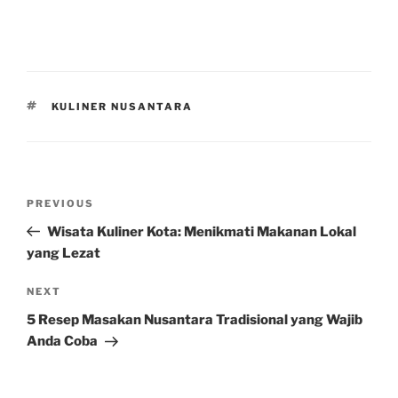
TAGS
KULINER NUSANTARA
Post
Previous
PREVIOUS
navigation
Post
Wisata Kuliner Kota: Menikmati Makanan Lokal
yang Lezat
Next
NEXT
Post
5 Resep Masakan Nusantara Tradisional yang Wajib
Anda Coba