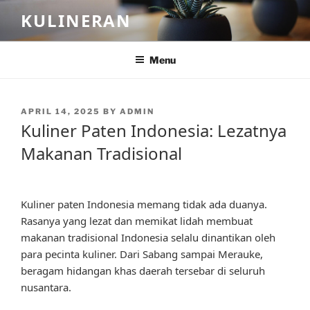
Skip
KULINERAN
to
content
Menu
POSTED
APRIL 14, 2025
BY
ADMIN
ON
Kuliner Paten Indonesia: Lezatnya
Makanan Tradisional
Kuliner paten Indonesia memang tidak ada duanya.
Rasanya yang lezat dan memikat lidah membuat
makanan tradisional Indonesia selalu dinantikan oleh
para pecinta kuliner. Dari Sabang sampai Merauke,
beragam hidangan khas daerah tersebar di seluruh
nusantara.