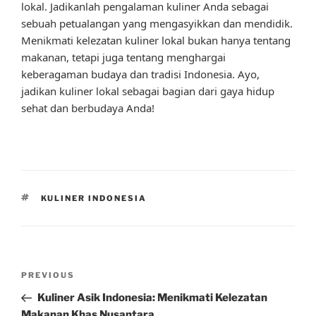
lokal. Jadikanlah pengalaman kuliner Anda sebagai
sebuah petualangan yang mengasyikkan dan mendidik.
Menikmati kelezatan kuliner lokal bukan hanya tentang
makanan, tetapi juga tentang menghargai
keberagaman budaya dan tradisi Indonesia. Ayo,
jadikan kuliner lokal sebagai bagian dari gaya hidup
sehat dan berbudaya Anda!
TAGS
KULINER INDONESIA
Post
Previous
PREVIOUS
navigation
Post
Kuliner Asik Indonesia: Menikmati Kelezatan
Makanan Khas Nusantara