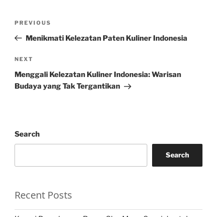
Post
Previous
PREVIOUS
navigation
Post
Menikmati Kelezatan Paten Kuliner Indonesia
Next
NEXT
Post
Menggali Kelezatan Kuliner Indonesia: Warisan
Budaya yang Tak Tergantikan
Search
Search
Recent Posts