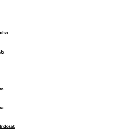
ulsa
dy
na
na
 Indosat