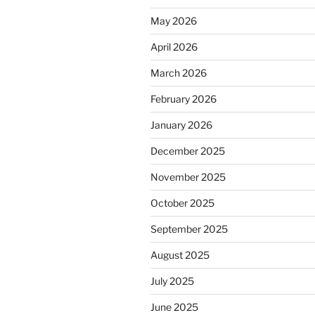
May 2026
April 2026
March 2026
February 2026
January 2026
December 2025
November 2025
October 2025
September 2025
August 2025
July 2025
June 2025