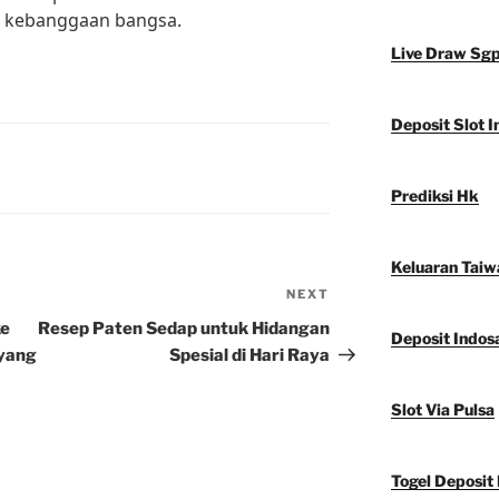
i kebanggaan bangsa.
Live Draw Sg
Deposit Slot I
Prediksi Hk
Keluaran Taiw
NEXT
Next
Post
ke
Resep Paten Sedap untuk Hidangan
Deposit Indos
 yang
Spesial di Hari Raya
Slot Via Pulsa
Togel Deposit 