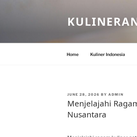
Skip
to
KULINERA
content
Home
Kuliner Indonesia
POSTED
JUNE 28, 2026
BY
ADMIN
ON
Menjelajahi Ragam
Nusantara