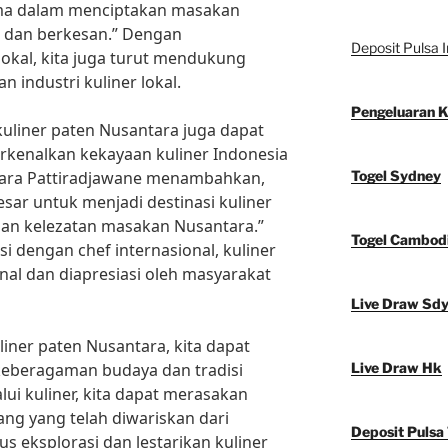
ama dalam menciptakan masakan
t dan berkesan.” Dengan
Deposit Pulsa 
kal, kita juga turut mendukung
 industri kuliner lokal.
Pengeluaran 
 kuliner paten Nusantara juga dapat
kenalkan kekayaan kuliner Indonesia
 Bara Pattiradjawane menambahkan,
Togel Sydney
esar untuk menjadi destinasi kuliner
an kelezatan masakan Nusantara.”
Togel Cambod
i dengan chef internasional, kuliner
nal dan diapresiasi oleh masyarakat
Live Draw Sd
iner paten Nusantara, kita dapat
beragaman budaya dan tradisi
Live Draw Hk
lui kuliner, kita dapat merasakan
ng yang telah diwariskan dari
Deposit Pulsa 
us eksplorasi dan lestarikan kuliner