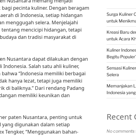
aten Nusantara memang menjadi
 bagi pecinta kuliner. Dengan beragam
Surga Kuliner 
aerah di Indonesia, setiap hidangan
untuk Menikma
dan menggugah selera. Menjelajahi
 tentang mencicipi hidangan, tetapi
Kreasi Baru de
udaya dan tradisi masyarakat di
untuk Acara K
Kuliner Indon
Begitu Populer
ten Nusantara dapat dilakukan dengan
 Indonesia. Salah satu ahli kuliner,
Sensasi Kuline
bahwa “Indonesia memiliki berbagai
Selera
k hanya lezat, tetapi juga memiliki
Memanjakan Li
ik di baliknya.” Dari rendang Padang
Indonesia yan
idangan memiliki keunikan dan
Recent
ner paten Nusantara, penting untuk
 yang digunakan dalam setiap
ex Tengker, “Menggunakan bahan-
No comments t