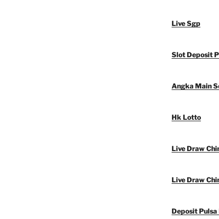
Live Sgp
Slot Deposit P
Angka Main S
Hk Lotto
Live Draw Chi
Live Draw Chi
Deposit Pulsa