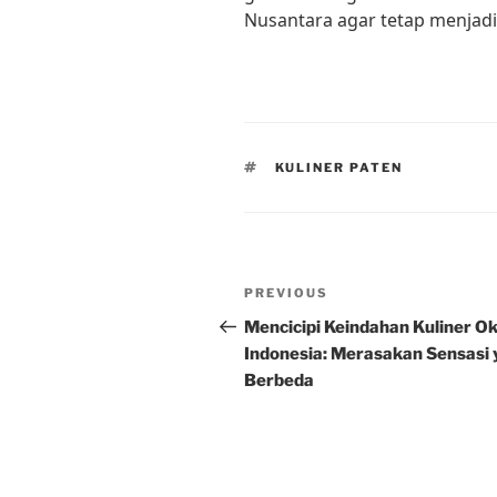
Nusantara agar tetap menjad
TAGS
KULINER PATEN
Post
Previous
PREVIOUS
navigation
Post
Mencicipi Keindahan Kuliner O
Indonesia: Merasakan Sensasi
Berbeda