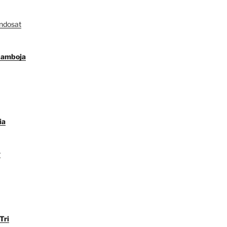
Indosat
Kamboja
ia
y
Tri