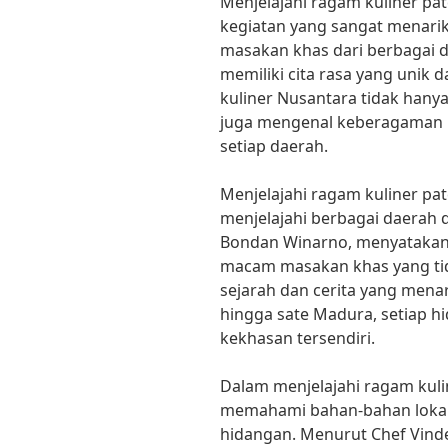
Menjelajahi ragam kuliner p
kegiatan yang sangat menarik
masakan khas dari berbagai d
memiliki cita rasa yang unik 
kuliner Nusantara tidak hanya
juga mengenal keberagaman b
setiap daerah.
Menjelajahi ragam kuliner pa
menjelajahi berbagai daerah di
Bondan Winarno, menyatakan 
macam masakan khas yang tida
sejarah dan cerita yang menar
hingga sate Madura, setiap h
kekhasan tersendiri.
Dalam menjelajahi ragam kuli
memahami bahan-bahan lokal
hidangan. Menurut Chef Vind