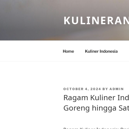
Skip
to
KULINERA
content
Home
Kuliner Indonesia
POSTED
OCTOBER 4, 2024
BY
ADMIN
ON
Ragam Kuliner Ind
Goreng hingga Sa