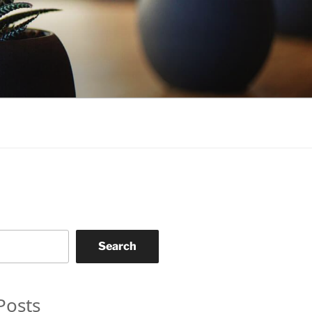
Search
Posts