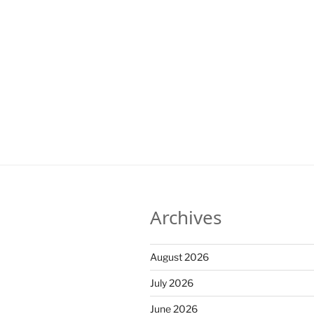
Archives
August 2026
July 2026
June 2026