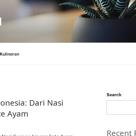
N
Kulineran
Search
onesia: Dari Nasi
te Ayam
Recent 