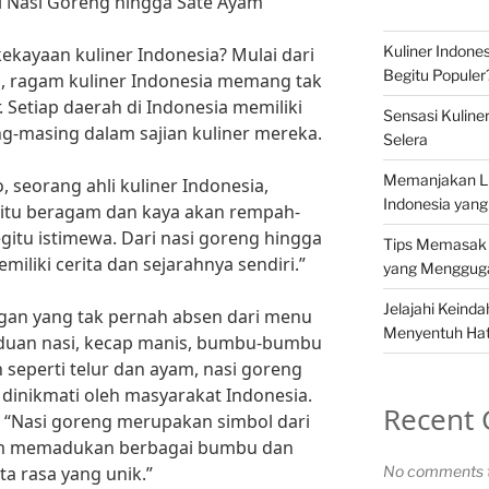
i Nasi Goreng hingga Sate Ayam
Kuliner Indon
ekayaan kuliner Indonesia? Mulai dari
Begitu Populer
m, ragam kuliner Indonesia memang tak
Setiap daerah di Indonesia memiliki
Sensasi Kuline
g-masing dalam sajian kuliner mereka.
Selera
Memanjakan Li
 seorang ahli kuliner Indonesia,
Indonesia yan
gitu beragam dan kaya akan rempah-
tu istimewa. Dari nasi goreng hingga
Tips Memasak
iliki cerita dan sejarahnya sendiri.”
yang Mengguga
Jelajahi Keind
ngan yang tak pernah absen dari menu
Menyentuh Hat
aduan nasi, kecap manis, bumbu-bumbu
seperti telur dan ayam, nasi goreng
 dinikmati oleh masyarakat Indonesia.
Recent
 “Nasi goreng merupakan simbol dari
lam memadukan berbagai bumbu dan
a rasa yang unik.”
No comments t