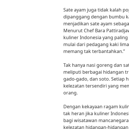
Sate ayam juga tidak kalah p
dipanggang dengan bumbu ka
menjadikan sate ayam sebagai
Menurut Chef Bara Pattiradja
kuliner Indonesia yang palin
mulai dari pedagang kaki lim
memang tak terbantahkan.”
Tak hanya nasi goreng dan sa
meliputi berbagai hidangan tr
gado-gado, dan soto. Setiap 
kelezatan tersendiri yang me
orang.
Dengan kekayaan ragam kulin
tak heran jika kuliner Indone
bagi wisatawan mancanegara
kelezatan hidangan-hidangan 