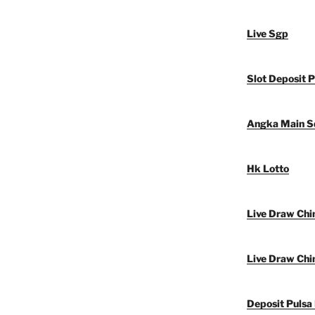
Live Sgp
Slot Deposit P
Angka Main S
Hk Lotto
Live Draw Chi
Live Draw Chi
Deposit Pulsa