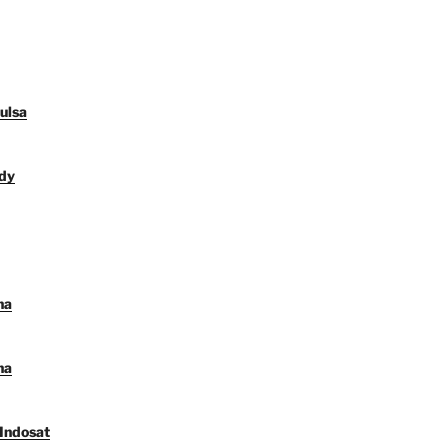
ulsa
dy
na
na
 Indosat