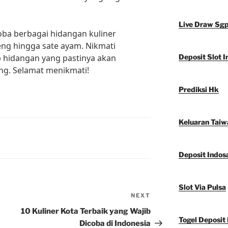
Live Draw Sg
oba berbagai hidangan kuliner
eng hingga sate ayam. Nikmati
p hidangan yang pastinya akan
Deposit Slot I
g. Selamat menikmati!
Prediksi Hk
Keluaran Taiw
Deposit Indos
Slot Via Pulsa
NEXT
Next
Post
10 Kuliner Kota Terbaik yang Wajib
Togel Deposit 
Dicoba di Indonesia