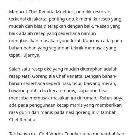
Menurut Chef Renatta Moeloek, pemilik restoran
terkenal di Jakarta, penting untuk memiliki resep yang
mudah dan bisa diterapkan dengan baik. “Resep yang
baik adalah resep yang sederhana namun
menghasilkan masakan yang lezat. Kuncinya ada pada
bahan-bahan yang segar dan teknik memasak yang
tepat,” ujarnya.
Salah satu resep oke yang mudah diterapkan adalah
resep Nasi Goreng ala Chef Renatta. Dengan bahan-
bahan sederhana seperti nasi, telur, bawang merah,
bawang putih, dan kecap manis, siapa pun bisa
mencoba memasak masakan ini di rumah. “Rahasianya
ada pada penggunaan kecap manis yang memberikan
rasa gurih dan manis pada nasi goreng ini,” tambah
Chef Renatta.
Tak hanya itu, Chef Vindex Tengker juga menambahkan