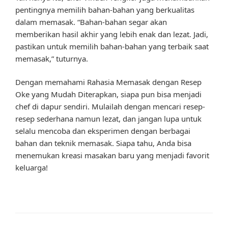
pentingnya memilih bahan-bahan yang berkualitas
dalam memasak. “Bahan-bahan segar akan
memberikan hasil akhir yang lebih enak dan lezat. Jadi,
pastikan untuk memilih bahan-bahan yang terbaik saat
memasak,” tuturnya.
Dengan memahami Rahasia Memasak dengan Resep
Oke yang Mudah Diterapkan, siapa pun bisa menjadi
chef di dapur sendiri. Mulailah dengan mencari resep-
resep sederhana namun lezat, dan jangan lupa untuk
selalu mencoba dan eksperimen dengan berbagai
bahan dan teknik memasak. Siapa tahu, Anda bisa
menemukan kreasi masakan baru yang menjadi favorit
keluarga!