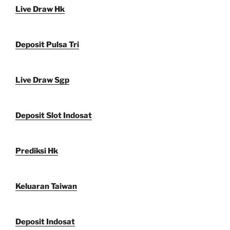
Live Draw Hk
Deposit Pulsa Tri
Live Draw Sgp
Deposit Slot Indosat
Prediksi Hk
Keluaran Taiwan
Deposit Indosat