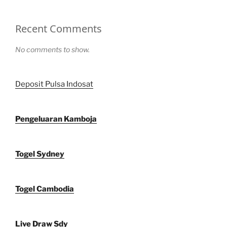
Recent Comments
No comments to show.
Deposit Pulsa Indosat
Pengeluaran Kamboja
Togel Sydney
Togel Cambodia
Live Draw Sdy