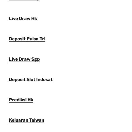
Live Draw Hk
Deposit Pulsa Tri
Live Draw Sgp
Deposit Slot Indosat
Prediksi Hk
Keluaran Taiwan