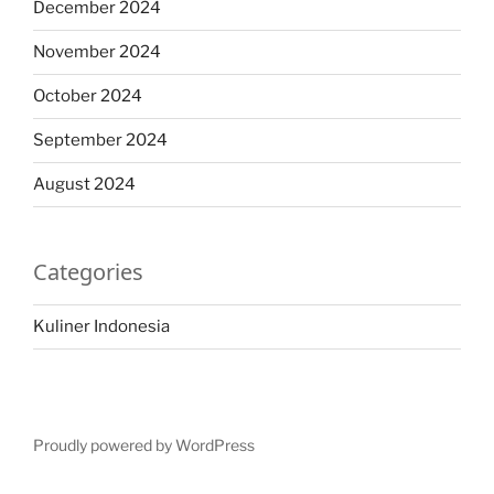
December 2024
November 2024
October 2024
September 2024
August 2024
Categories
Kuliner Indonesia
Proudly powered by WordPress