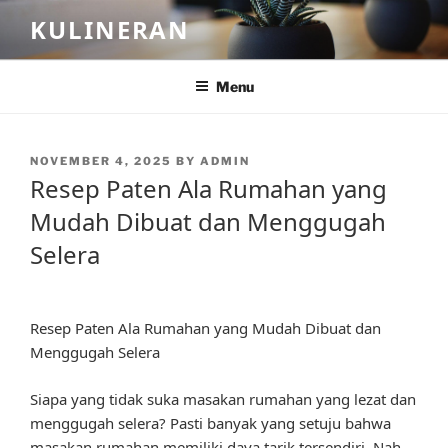
Skip
KULINERAN
to
content
Menu
POSTED
NOVEMBER 4, 2025
BY
ADMIN
ON
Resep Paten Ala Rumahan yang
Mudah Dibuat dan Menggugah
Selera
Resep Paten Ala Rumahan yang Mudah Dibuat dan
Menggugah Selera
Siapa yang tidak suka masakan rumahan yang lezat dan
menggugah selera? Pasti banyak yang setuju bahwa
masakan rumahan memiliki daya tarik tersendiri. Nah,