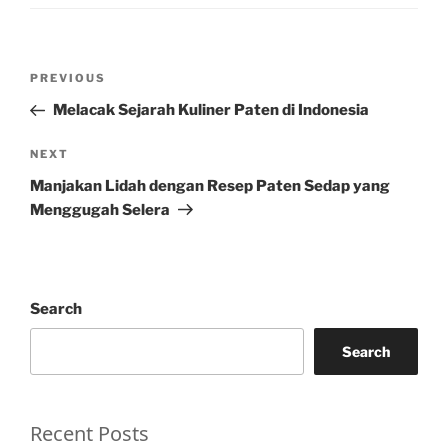
Post
Previous
PREVIOUS
navigation
Post
Melacak Sejarah Kuliner Paten di Indonesia
Next
NEXT
Post
Manjakan Lidah dengan Resep Paten Sedap yang
Menggugah Selera
Search
Search
Recent Posts