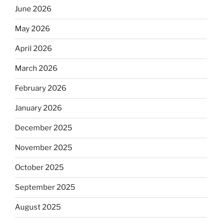
June 2026
May 2026
April 2026
March 2026
February 2026
January 2026
December 2025
November 2025
October 2025
September 2025
August 2025