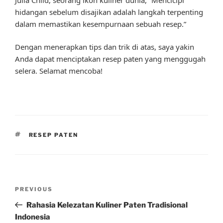
hidangan sebelum disajikan adalah langkah terpenting
dalam memastikan kesempurnaan sebuah resep.”
Dengan menerapkan tips dan trik di atas, saya yakin
Anda dapat menciptakan resep paten yang menggugah
selera. Selamat mencoba!
TAGS
RESEP PATEN
Post
Previous
PREVIOUS
navigation
Post
Rahasia Kelezatan Kuliner Paten Tradisional
Indonesia