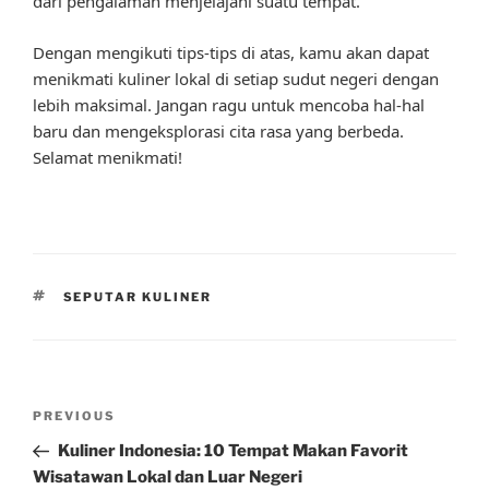
dari pengalaman menjelajahi suatu tempat.”
Dengan mengikuti tips-tips di atas, kamu akan dapat
menikmati kuliner lokal di setiap sudut negeri dengan
lebih maksimal. Jangan ragu untuk mencoba hal-hal
baru dan mengeksplorasi cita rasa yang berbeda.
Selamat menikmati!
TAGS
SEPUTAR KULINER
Post
Previous
PREVIOUS
navigation
Post
Kuliner Indonesia: 10 Tempat Makan Favorit
Wisatawan Lokal dan Luar Negeri